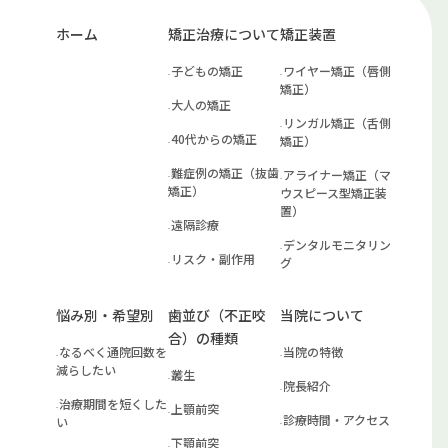
ホーム
矯正治療について
矯正装置
子どもの矯正
ワイヤー矯正（唇側
矯正）
大人の矯正
リンガル矯正（舌側
40代からの矯正
矯正）
難症例の矯正（抜歯
アライナー矯正（マ
矯正）
ウスピース型矯正装
置）
遠隔診療
デンタルモニタリン
リスク・副作用
グ
悩み別・希望別
歯並び（不正咬
当院について
合）の種類
なるべく通院回数を
当院の特徴
減らしたい
叢生
院長紹介
治療期間を短くした
上顎前突
診療時間・アクセス
い
下顎前突