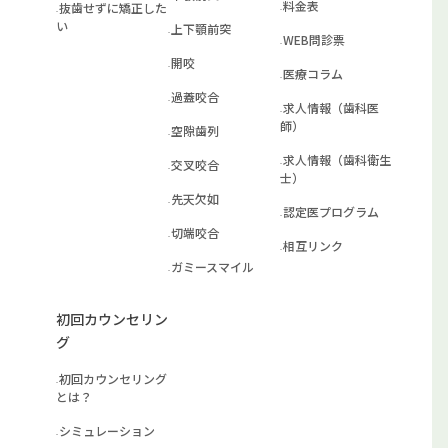
料金表
抜歯せずに矯正した
い
上下顎前突
WEB問診票
開咬
医療コラム
過蓋咬合
求人情報（歯科医
師）
空隙歯列
求人情報（歯科衛生
交叉咬合
士）
先天欠如
認定医プログラム
切端咬合
相互リンク
ガミースマイル
初回カウンセリン
グ
初回カウンセリング
とは？
シミュレーション