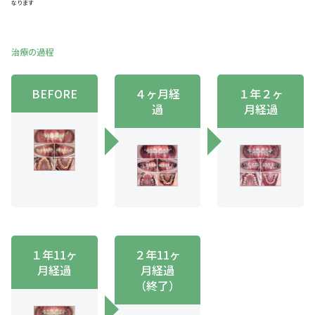
なります
治療の過程
BEFORE
４ヶ月経
１年２ヶ
過
月経過
１年11ヶ
２年11ヶ
月経過
月経過
（終了）