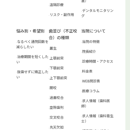
置）
遠隔診療
デンタルモニタリン
リスク・副作用
グ
悩み別・希望別
歯並び（不正咬
当院について
合）の種類
なるべく通院回数を
当院の特徴
減らしたい
叢生
院長紹介
治療期間を短くした
上顎前突
診療時間・アクセス
い
下顎前突
料金表
抜歯せずに矯正した
い
上下顎前突
WEB問診票
開咬
医療コラム
過蓋咬合
求人情報（歯科医
師）
空隙歯列
求人情報（歯科衛生
交叉咬合
士）
先天欠如