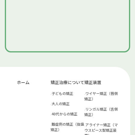
ホーム
矯正治療について
矯正装置
子どもの矯正
ワイヤー矯正（唇側
矯正）
大人の矯正
リンガル矯正（舌側
40代からの矯正
矯正）
難症例の矯正（抜歯
アライナー矯正（マ
矯正）
ウスピース型矯正装