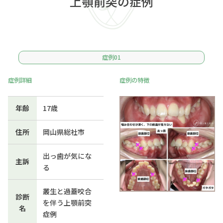
上顎前突の症例
症例01
症例詳細
症例の特徴
年齢
17歳
住所
岡山県総社市
出っ歯が気にな
主訴
る
叢生と過蓋咬合
診断
を伴う上顎前突
名
症例