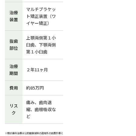
マルチブラケッ
治療
ト矯正装置（ワ
装置
イヤー矯正）
上顎両側第１小
抜歯
臼歯、下顎両側
部位
第１小臼歯
治療
２年11ヶ月
期間
費用
約85万円
痛み、歯肉退
リス
縮、歯根吸収な
ク
ど
※矯正歯科治療は公的健康保険の適用外の自費診療と