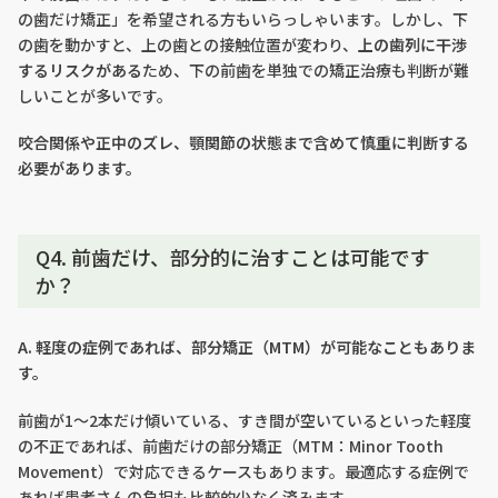
の歯だけ矯正」を希望される方もいらっしゃいます。しかし、下
の歯を動かすと、上の歯との接触位置が変わり、
上の歯列に干渉
するリスクがある
ため、下の前歯を単独での矯正治療も判断が難
しいことが多いです。
咬合関係や正中のズレ、顎関節の状態まで含めて慎重に判断する
必要があります。
Q4. 前歯だけ、部分的に治すことは可能です
か？
A. 軽度の症例であれば、部分矯正（MTM）が可能なこともありま
す。
前歯が1〜2本だけ傾いている、すき間が空いているといった軽度
の不正であれば、前歯だけの部分矯正（MTM：Minor Tooth
Movement）で対応できるケースもあります。最適応する症例で
あれば患者さんの負担も比較的少なく済みます。